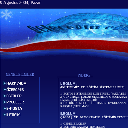
9 Agustos 2004, Pazar
GENEL BiLGiLER
iNDEKS :
I. BÖLÜM :
(EĞİTİMİMİZ VE EĞİTİM SİSTEMLERİMİZ)
1
. EĞİTİM SİSTEMİMİZE ELEŞTİRİSEL YAKLAŞIM
2.
GÜNÜMÜZE KADAR ÜLKEMİZDE UYGULANAN 
DİZGEÇLERİ (SİSTEMLERİ)
3.
ÖNERİLEN MODEL İLE HALEN UYGULANAN 
KARŞILAŞTIRILMASI
I
I.BÖLÜM:
ÇAĞDAŞ VE DEMOKRATİK EĞİTİMİN TEMEL
1.
GENEL BİLGİLER
2.
EĞİTİMİN ÇAĞDAŞ TEMELLERİ