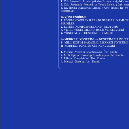
1.
Çok Programlı Liseler. (Akademik başarı - ağırlıklı not
2.
Çok Programlı Mesleki ve Teknik Liseler. ( İlgi, yeten
3.
İşe, Hayata Hazırlayıcı Liseler. ( Çok amaçlı, işe ve
Programlar )
B- YÖNLENDİRME
1.
EĞİTİM KOMPLEKSLERİ- KURUMLAR, KAMPU
BİRİMLER
2.
EĞİTİM KOMPLEKSLERİNİN OLUŞUMU
3.
YEREL YÖNETİMLERİN ROLÜ VE İŞLEVLERİ
4.
YÖNETİM VE DENETİM BİRİMLERİ
A- MERKEZİ YÖNETİM ve DENETİM BİRİMLER
I-
MİLLİ EĞİTİM BAKANLIĞI MERKEZİ YÖNETİMİ
II-
MERKEZİ YÖNETİM ÜST KURULLARI
1.
Merkezi Yönetim Koordinasyon Üst Kurulu
2.
Milli Eğitim Bakanlığı Koordinasyon Üst Kurulu
3.
Eğitim Kompleksleri Üst Kurulu
4.
Merkezi Denetim Üst Kurulu