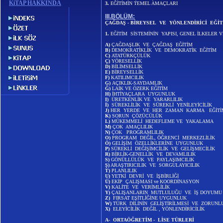
KiTAP
HAKKINDA
3.
EĞİTİMİN TEMEL AMAÇLARI
III.BÖLÜM:
ÇAĞDAŞ - BİREYSEL VE YÖNLENDİRİCİ EĞ
1.
EĞİTİM SİSTEMİNİN YAPISI, GENEL İLKELER 
A)
ÇAĞDAŞLIK VE ÇAĞDAŞ EĞİTİM
B)
DEMOKRATİKLİK VE DEMOKRATİK EĞİTİM
C)
ATATÜRKÇÜLÜK
Ç)
YÖRESELLİK
D)
BİLİMSELLİK
E)
BİREYSELLİK
F)
KATILIMCILIK
G)
AÇIKLIK-SAYDAMLIK
Ğ)
LAİK VE ÖZERK EĞİTİM
H)
İHTİYAÇLARA UYGUNLUK
I)
ÜRETKENLİK VE YARARLILIK
İ)
SÜREKLİLİK VE SÜREKLİ YENİLEYİCİLİK
J)
HER YERDE VE HER ZAMAN KARMA EĞİTİ
K)
SORUN ÇÖZÜCÜLÜK
L)
MÜKEMMELİ HEDEFLEME VE YAKALAMA
M)
ÇOK AMAÇLILIK
N)
ÇOK PROGRAMLILIK
O)
PROGRAM DEĞİL, ÖĞRENCİ MERKEZLİLİK
Ö)
GELİŞİM ÖZELLİKLERİNE UYGUNLUK
P)
SÜREKLİ DEĞİŞİMCİLİK VE GELİŞMECİLİK
R)
BİRLİK-GENELLİK VE DEVAMLILIK
S)
GÖNÜLLÜLÜK VE PAYLAŞIMCILIK
Ş)
ARAŞTIRICILIK VE SORGULAYICILIK
T)
PLANLILIK
U)
YETKİ DEVRİ VE İŞBİRLİĞİ
Ü)
EKİP ÇALIŞMASI ve KOORDİNASYON
V)
KALİTE VE VERİMLİLİK
Y)
ÇALIŞANLARIN MUTLULUĞU VE İŞ DOYUMU
Z)
FIRSAT EŞİTLİĞİNE UYGUNLUK
W)
TÜRK DİLİNİN GELİŞTİRİLMESİ VE ZORUN
X)
ELEYİCİLİK DEĞİL , YÖNLENDİRİCİLİK
A- ORTAÖĞRETİM - LİSE TÜRLERİ