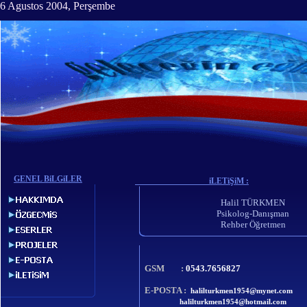
6 Agustos 2004, Perşembe
GENEL BiLGiLER
iLETiŞiM :
Halil TÜRKMEN
Psikolog-Danışman
Rehber Öğretmen
GSM :
0543.7656827
E-POSTA :
halilturkmen1954@mynet.com
halilturkmen1954@hotmail.com